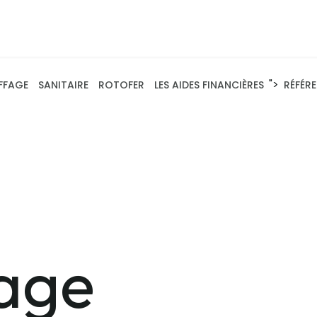
">
FFAGE
SANITAIRE
ROTOFER
LES AIDES FINANCIÈRES
RÉFÉR
l
age