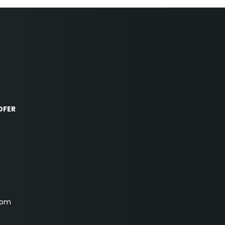
OFER
com