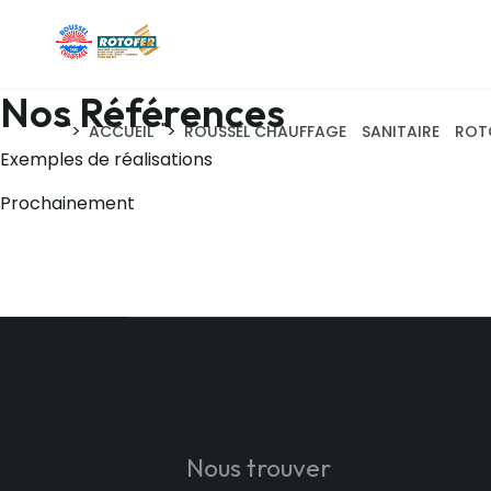
Nos Références
">
">
ACCUEIL
ROUSSEL CHAUFFAGE
SANITAIRE
ROT
Exemples de réalisations
Prochainement
Nous trouver