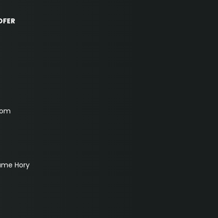
OFER
com
aume Hory