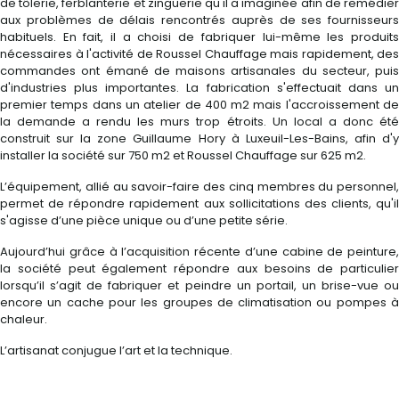
de tôlerie, ferblanterie et zinguerie qu'il a imaginée afin de remédier
aux problèmes de délais rencontrés auprès de ses fournisseurs
habituels. En fait, il a choisi de fabriquer lui-même les produits
nécessaires à l'activité de Roussel Chauffage mais rapidement, des
commandes ont émané de maisons artisanales du secteur, puis
d'industries plus importantes. La fabrication s'effectuait dans un
premier temps dans un atelier de 400 m2 mais l'accroissement de
la demande a rendu les murs trop étroits. Un local a donc été
construit sur la zone Guillaume Hory à Luxeuil-Les-Bains, afin d'y
installer la société sur 750 m2 et Roussel Chauffage sur 625 m2.
L’équipement, allié au savoir-faire des cinq membres du personnel,
permet de répondre rapidement aux sollicitations des clients, qu'il
s'agisse d’une pièce unique ou d’une petite série.
Aujourd’hui grâce à l’acquisition récente d’une cabine de peinture,
la société peut également répondre aux besoins de particulier
lorsqu’il s’agit de fabriquer et peindre un portail, un brise-vue ou
encore un cache pour les groupes de climatisation ou pompes à
chaleur.
L’artisanat conjugue l’art et la technique.